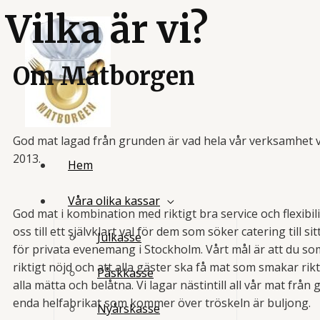
Vilka är vi?
Om Matborgen
God mat lagad från grunden är vad hela vår verksamhet v
2013.
Hem
Våra olika kassar
God mat i kombination med riktigt bra service och flexibili
oss till ett självklart val för dem som söker catering till sit
Julkasse
för privata evenemang i Stockholm. Vårt mål är att du so
riktigt nöjd och att alla gäster ska få mat som smakar rik
Påskkasse
alla mätta och belåtna. Vi lagar nästintill all vår mat från
enda helfabrikat som kommer över tröskeln är buljong.
Nyårskasse