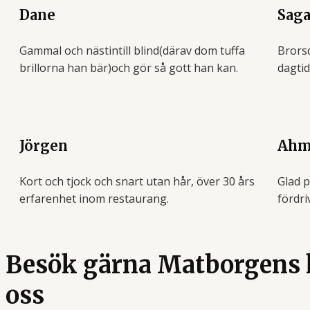
Dane
Sag
Gammal och nästintill blind(därav dom tuffa
Brorsd
brillorna han bär)och gör så gott han kan.
dagti
Jörgen
Ahm
Kort och tjock och snart utan hår, över 30 års
Glad p
erfarenhet inom restaurang.
fördri
Besök gärna Matborgens h
oss