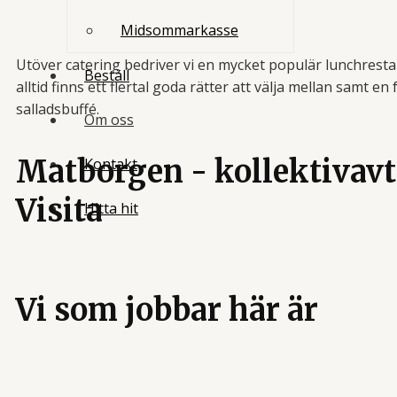
Midsommarkasse
Utöver catering bedriver vi en mycket populär lunchrest
Beställ
alltid finns ett flertal goda rätter att välja mellan samt en
salladsbuffé.
Om oss
Matborgen - kollektivav
Kontakt
Visita
Hitta hit
Vi som jobbar här är