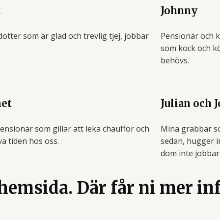
a
Johnny
otter som är glad och trevlig tjej, jobbar
Pensionär och k
d
som kock och kök
behövs.
et
Julian och 
ensionär som gillar att leka chaufför och
Mina grabbar s
va tiden hos oss.
sedan, hugger in
dom inte jobbar
emsida. Där får ni mer i