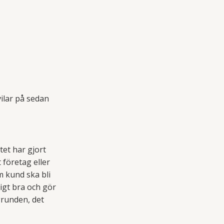
ilar på sedan
tet har gjort
t företag eller
m kund ska bli
tigt bra och gör
 grunden, det